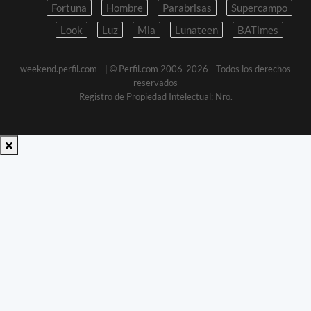
Fortuna
Hombre
Parabrisas
Supercampo
Look
Luz
Mia
Lunateen
BATimes
weekend.perfil.com -
| © Perfil.com 2006-2026 - Todos los derechos
reservados
Registro de Propiedad Intelectual: Nro.