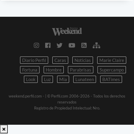
Diario Perfil
Caras
Noticias
Marie Claire
Fortuna
Hombre
Parabrisas
Supercampo
Look
Luz
Mia
Lunateen
BATimes
weekend.perfil.com -
| © Perfil.com 2006-2026 - Todos los derechos
reservados
Registro de Propiedad Intelectual: Nro.