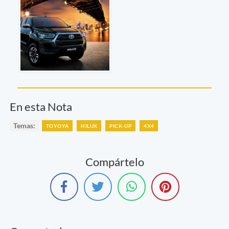
En esta Nota
Temas:
TOYOYA
HILUX
PICK-UP
4X4
Compártelo