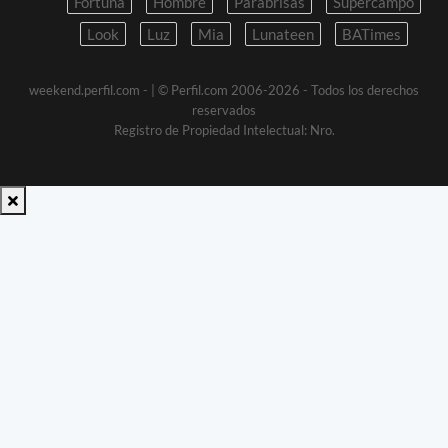
Fortuna
Hombre
Parabrisas
Supercampo
Look
Luz
Mia
Lunateen
BATimes
weekend.perfil.com -
| © Perfil.com 2006-2026 - Todos los derechos
reservados
Registro de Propiedad Intelectual: Nro.