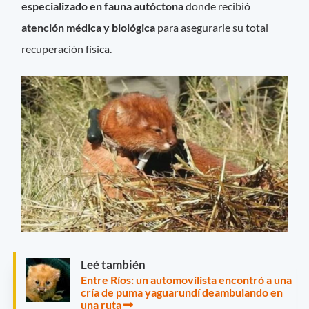
especializado en fauna autóctona
donde recibió
atención médica y biológica
para asegurarle su total
recuperación física.
Leé también
Entre Ríos: un automovilista encontró a una
cría de puma yaguarundí deambulando en
una ruta