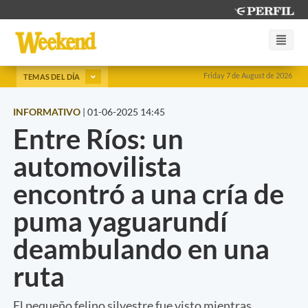
Friday 7 de August de 2026
TEMAS DEL DÍA
INFORMATIVO
|
01-06-2025 14:45
Entre Ríos: un
automovilista
encontró a una cría de
puma yaguarundí
deambulando en una
ruta
El pequeño felino silvestre fue visto mientras