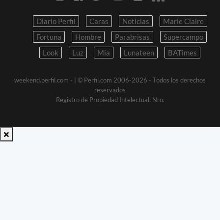
Diario Perfil
Caras
Noticias
Marie Claire
Fortuna
Hombre
Parabrisas
Supercampo
Look
Luz
Mia
Lunateen
BATimes
weekend.perfil.com -
| © Perfil.com 2006-2026 - Todos los derechos
reservados
Registro de Propiedad Intelectual: Nro.