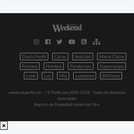
Diario Perfil
Caras
Noticias
Marie Claire
Fortuna
Hombre
Parabrisas
Supercampo
Look
Luz
Mia
Lunateen
BATimes
weekend.perfil.com -
| © Perfil.com 2006-2026 - Todos los derechos
reservados
Registro de Propiedad Intelectual: Nro.