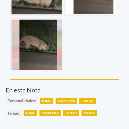
En esta Nota
Personalidades:
PUMA
CATARATAS
PARQUE
Temas:
PUMA
CATARATAS
IGUAZÚ
FELINO