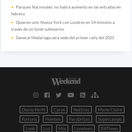
Parques Nacionales: no habrá aumento en las entradas en
febrero
Quieren unir Nueva York con Londres en 54 minutos a
través de un túnel submarino
General Madariaga será sede del primer rally del 2025
Diario Perfil
Caras
Noticias
Marie Claire
Fortuna
Hombre
Parabrisas
Supercampo
Look
Luz
Mia
Lunateen
BATimes