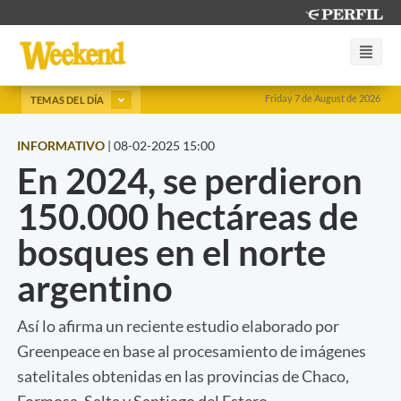
Friday 7 de August de 2026
TEMAS DEL DÍA
INFORMATIVO
|
08-02-2025 15:00
En 2024, se perdieron
150.000 hectáreas de
bosques en el norte
argentino
Así lo afirma un reciente estudio elaborado por
Greenpeace en base al procesamiento de imágenes
satelitales obtenidas en las provincias de Chaco,
Formosa, Salta y Santiago del Estero.