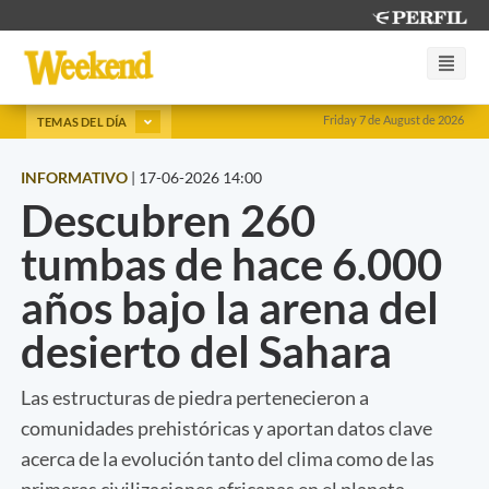
Friday 7 de August de 2026
TEMAS DEL DÍA
INFORMATIVO
|
17-06-2026 14:00
Descubren 260
tumbas de hace 6.000
años bajo la arena del
desierto del Sahara
Las estructuras de piedra pertenecieron a
comunidades prehistóricas y aportan datos clave
acerca de la evolución tanto del clima como de las
primeras civilizaciones africanas en el planeta.