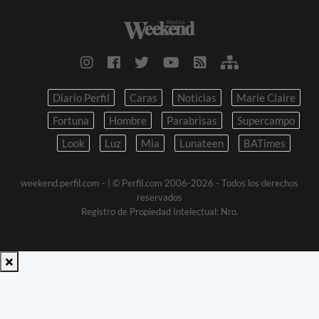
Diario Perfil
Caras
Noticias
Marie Claire
Fortuna
Hombre
Parabrisas
Supercampo
Look
Luz
Mia
Lunateen
BATimes
weekend.perfil.com -
| © Perfil.com 2006-2026 - Todos los derechos
reservados
Registro de Propiedad Intelectual: Nro.