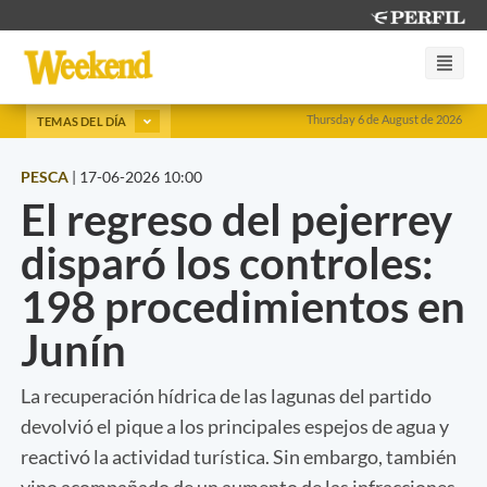
Thursday 6 de August de 2026
TEMAS DEL DÍA
PESCA
|
17-06-2026 10:00
El regreso del pejerrey
disparó los controles:
198 procedimientos en
Junín
La recuperación hídrica de las lagunas del partido
devolvió el pique a los principales espejos de agua y
reactivó la actividad turística. Sin embargo, también
vino acompañado de un aumento de las infracciones