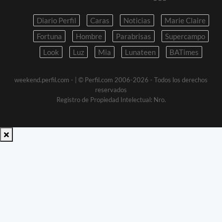
Diario Perfil
Caras
Noticias
Marie Claire
Fortuna
Hombre
Parabrisas
Supercampo
Look
Luz
Mia
Lunateen
BATimes
weekend.perfil.com -
| © Perfil.com 2006-2026 - Todos los derechos
reservados
Registro de Propiedad Intelectual: Nro.