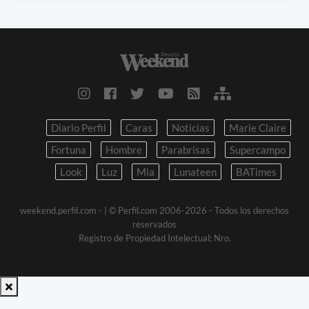
Diario Perfil
Caras
Noticias
Marie Claire
Fortuna
Hombre
Parabrisas
Supercampo
Look
Luz
Mia
Lunateen
BATimes
weekend.perfil.com -
| © Perfil.com 2006-2026 - Todos los derechos
reservados
Registro de Propiedad Intelectual: Nro.