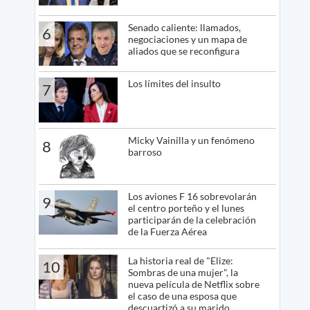
Senado caliente: llamados,
6
negociaciones y un mapa de
aliados que se reconfigura
Los límites del insulto
7
Micky Vainilla y un fenómeno
8
barroso
Los aviones F 16 sobrevolarán
9
el centro porteño y el lunes
participarán de la celebración
de la Fuerza Aérea
La historia real de "Elize:
10
Sombras de una mujer", la
nueva película de Netflix sobre
el caso de una esposa que
descuartizó a su marido