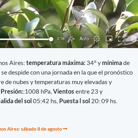
nos Aires:
temperatura máxima:
34° y
mínima
de
o se despide con una jornada en la que el pronóstico
bre de nubes y temperaturas muy elevadas y
.
Presión:
:1008 hPa,
Vientos
entre 23 y
alida del sol
05:42 hs,
Puesta l sol
20: 09 hs.
os Aires: sábado 8 de agosto