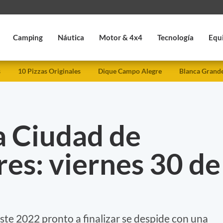
Camping
Náutica
Motor & 4x4
Tecnología
Equ
s
10 Pizzas Originales
Dique Campo Alegre
Blanca Grand
a Ciudad de
es: viernes 30 de
ste 2022 pronto a finalizar se despide con una