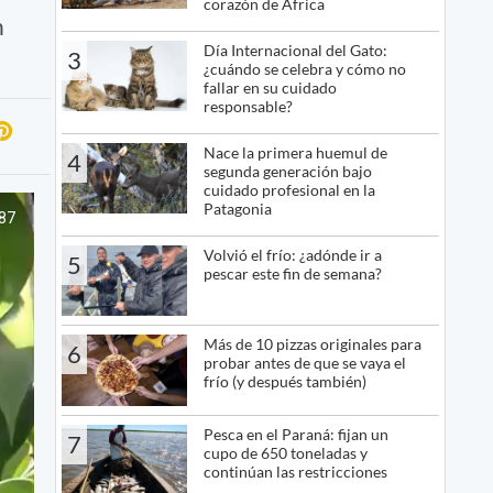
corazón de África
n
Día Internacional del Gato:
3
¿cuándo se celebra y cómo no
fallar en su cuidado
responsable?
Nace la primera huemul de
4
segunda generación bajo
cuidado profesional en la
Patagonia
Volvió el frío: ¿adónde ir a
5
pescar este fin de semana?
Más de 10 pizzas originales para
6
probar antes de que se vaya el
frío (y después también)
Pesca en el Paraná: fijan un
7
cupo de 650 toneladas y
continúan las restricciones