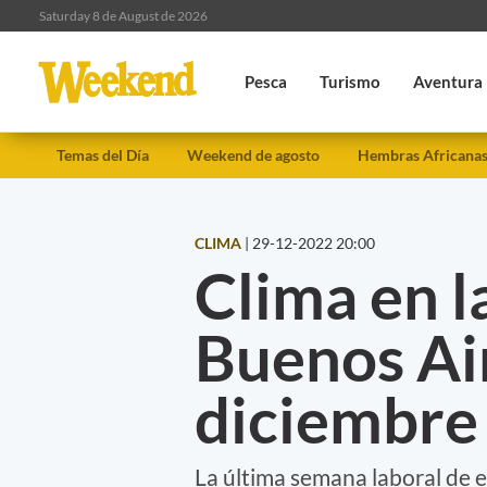
Saturday 8 de August de 2026
Pesca
Turismo
Aventura
Temas del Día
Weekend de agosto
Hembras Africana
CLIMA
|
29-12-2022 20:00
Clima en l
Buenos Air
diciembre
La última semana laboral de e