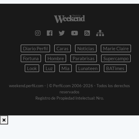
Diario Perfil
Caras
Noticias
Marie Claire
Fortuna
Hombre
Parabrisas
Supercampo
Look
Luz
Mia
Lunateen
BATimes
weekend.perfil.com -
| © Perfil.com 2006-2026 - Todos los derechos
reservados
Registro de Propiedad Intelectual: Nro.