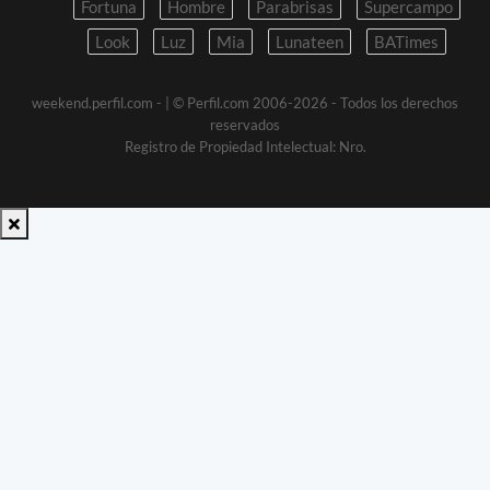
Fortuna
Hombre
Parabrisas
Supercampo
Look
Luz
Mia
Lunateen
BATimes
weekend.perfil.com -
| © Perfil.com 2006-2026 - Todos los derechos
reservados
Registro de Propiedad Intelectual: Nro.