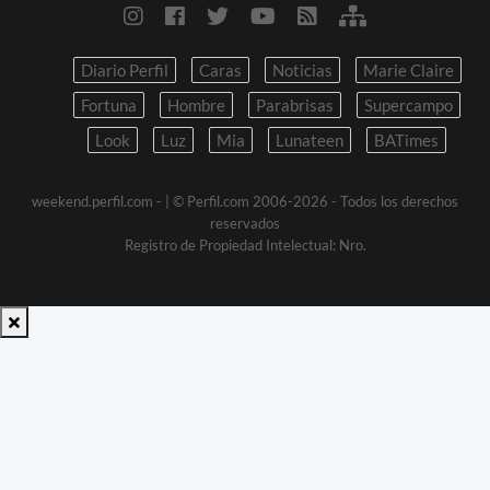
Diario Perfil
Caras
Noticias
Marie Claire
Fortuna
Hombre
Parabrisas
Supercampo
Look
Luz
Mia
Lunateen
BATimes
weekend.perfil.com -
| © Perfil.com 2006-2026 - Todos los derechos
reservados
Registro de Propiedad Intelectual: Nro.