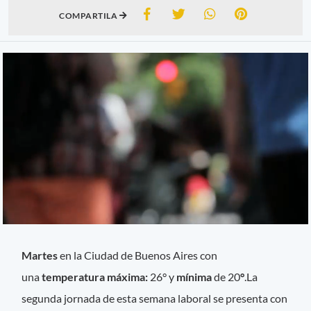
COMPARTILA
Martes
en la Ciudad de Buenos Aires con
una
temperatura máxima:
26°
y
mínima
de 20
°
.La
segunda jornada de esta semana laboral se presenta con