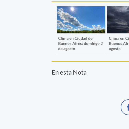
Clima en Ciudad de
Clima en C
Buenos Aires: domingo 2
Buenos Air
de agosto
agosto
En esta Nota