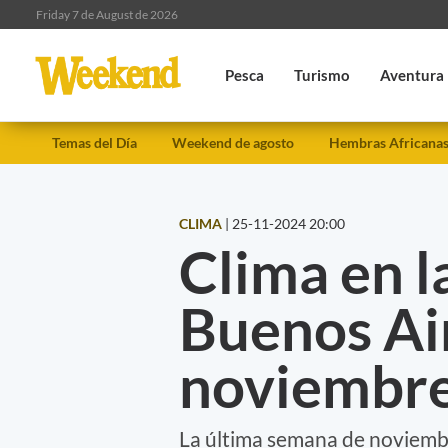
Friday 7 de August de 2026
Pesca
Turismo
Aventura
Temas del Día
Weekend de agosto
Hembras Africana
CLIMA
|
25-11-2024 20:00
Clima en l
Buenos Ai
noviembr
La última semana de noviembr