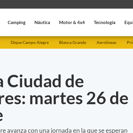
Camping
Náutica
Motor & 4x4
Tecnología
Equ
s
Dique Campo Alegre
Blanca Grande
Aerolíneas
Pri
a Ciudad de
res: martes 26 de
e
e avanza con una jornada en la que se esperan