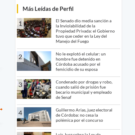
Más Leídas de Perfil
El Senado dio media sanción a
1
la Inviolabilidad de la
Propiedad Privada: el Gobierno
tuvo que ceder en la Ley del
Manejo del Fuego
No le explotó el celular: un
2
hombre fue detenido en
Córdoba acusado por el
femicidio de su esposa
Condenado por drogas y robo,
3
cuando salió de prisión fue
becario municipal y empleado
de Senaf
Guillermo Arias, juez electoral
4
de Córdoba: no cesa la
polémica por el concurso
Luis Juez sobre la Ley de