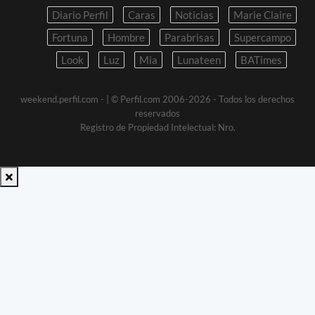
Diario Perfil
Caras
Noticias
Marie Claire
Fortuna
Hombre
Parabrisas
Supercampo
Look
Luz
Mia
Lunateen
BATimes
weekend.perfil.com -
| © Perfil.com 2006-2026 - Todos los derechos
reservados
Registro de Propiedad Intelectual: Nro.