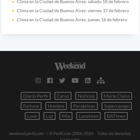
Clima en la Ciudad de Buenos Aires: sábado 18 de febrero
Clima en la Ciudad de Buenos Aires: viernes 17 de febrero
Clima en la Ciudad de Buenos Aires: jueves 16 de febrero
Diario Perfil
Caras
Noticias
Marie Claire
Fortuna
Hombre
Parabrisas
Supercampo
Look
Luz
Mia
Lunateen
BATimes
weekend.perfil.com -
| © Perfil.com 2006-2026 - Todos los derechos
reservados