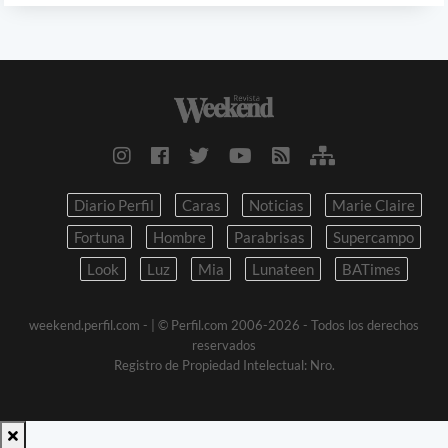
Diario Perfil
Caras
Noticias
Marie Claire
Fortuna
Hombre
Parabrisas
Supercampo
Look
Luz
Mia
Lunateen
BATimes
weekend.perfil.com -
| © Perfil.com 2006-2026 - Todos los derechos
reservados
Registro de Propiedad Intelectual: Nro.