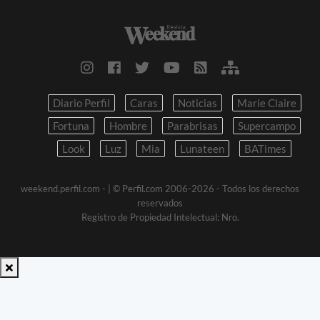
Diario Perfil
Caras
Noticias
Marie Claire
Fortuna
Hombre
Parabrisas
Supercampo
Look
Luz
Mia
Lunateen
BATimes
weekend.perfil.com -
| © Perfil.com 2006-2026 - Todos los derechos
reservados
Registro de Propiedad Intelectual: Nro.