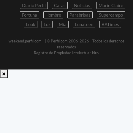
Diario Perfil
Caras
Noticias
Marie Claire
Fortuna
Hombre
Parabrisas
Supercampo
Look
Luz
Mia
Lunateen
BATimes
weekend.perfil.com -
| © Perfil.com 2006-2026 - Todos los derechos
reservados
Registro de Propiedad Intelectual: Nro.