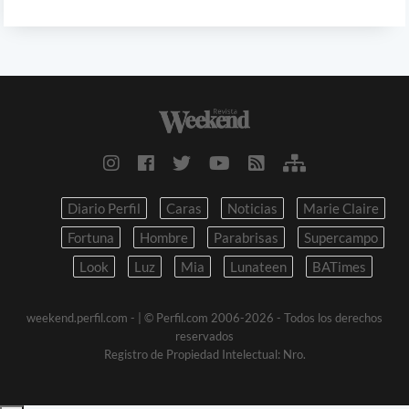
Diario Perfil
Caras
Noticias
Marie Claire
Fortuna
Hombre
Parabrisas
Supercampo
Look
Luz
Mia
Lunateen
BATimes
weekend.perfil.com -
| © Perfil.com 2006-2026 - Todos los derechos
reservados
Registro de Propiedad Intelectual: Nro.