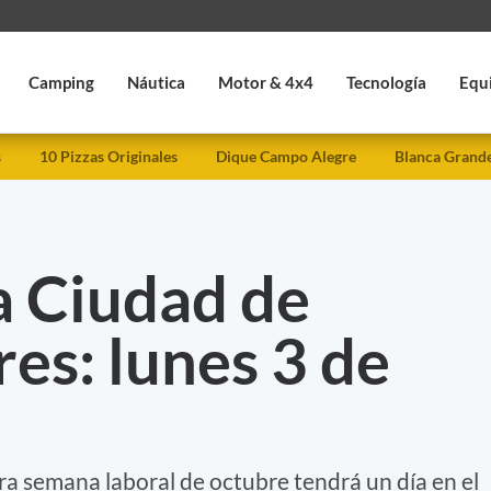
Camping
Náutica
Motor & 4x4
Tecnología
Equ
s
10 Pizzas Originales
Dique Campo Alegre
Blanca Grand
a Ciudad de
es: lunes 3 de
era semana laboral de octubre tendrá un día en el