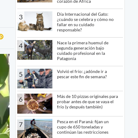
corazón de África
Día Internacional del Gato:
3
¿cuándo se celebra y cómo no
fallar en su cuidado
responsable?
Nace la primera huemul de
4
segunda generación bajo
cuidado profesional en la
Patagonia
Volvió el frío: ¿adónde ir a
5
pescar este fin de semana?
Más de 10 pizzas originales para
6
probar antes de que se vaya el
frío (y después también)
Pesca en el Paraná: fijan un
7
cupo de 650 toneladas y
continúan las restricciones