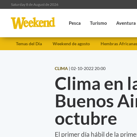
Saturday 8 de August de 2026
Pesca
Turismo
Aventura
Temas del Día
Weekend de agosto
Hembras Africana
CLIMA
|
02-10-2022 20:00
Clima en l
Buenos Air
octubre
El primer día hábil de la prim