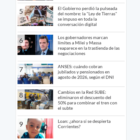
El Gobierno perdió la pulseada
5
del nombre: la "Ley de Tierras"
se impuso en toda la
conversación digital
Los gobernadores marcan
6
límites a Milei y Massa
reaparece en la trastienda de las
negociaciones
ANSES: cuándo cobran
7
jubilados y pensionados en
agosto de 2026, según el DNI
Cambios en la Red SUBE:
8
eliminaron el descuento del
50% para combinar el tren con
el subte
Loan: ¿ahora sí se despierta
9
Corrientes?