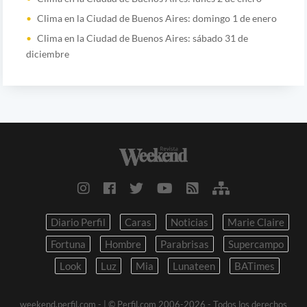
Clima en la Ciudad de Buenos Aires: domingo 1 de enero
Clima en la Ciudad de Buenos Aires: sábado 31 de
diciembre
Diario Perfil
Caras
Noticias
Marie Claire
Fortuna
Hombre
Parabrisas
Supercampo
Look
Luz
Mia
Lunateen
BATimes
weekend.perfil.com -
| © Perfil.com 2006-2026 - Todos los derechos