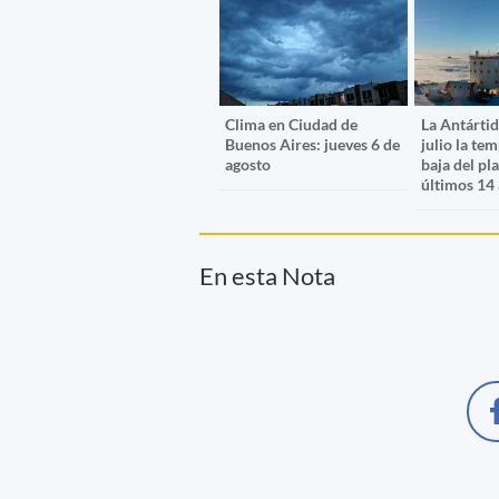
Clima en Ciudad de
La Antártid
Buenos Aires: jueves 6 de
julio la te
agosto
baja del pl
últimos 14
En esta Nota