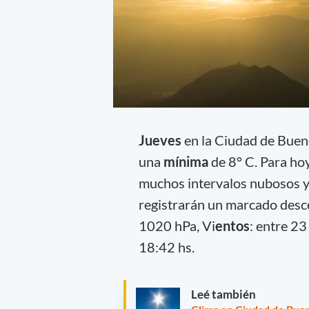
Jueves
en la Ciudad de Bue
una
mínima
de 8° C. Para hoy
muchos intervalos nubosos y
registrarán un marcado des
1020 hPa, Vi
entos
: entre 2
18:42 hs.
Leé también