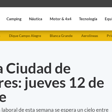
Camping
Náutica
Motor & 4x4
Tecnología
Equ
s
Dique Campo Alegre
Blanca Grande
Aerolíneas
Pri
a Ciudad de
es: jueves 12 de
e
a laboral de esta semana se espera un cielo entre