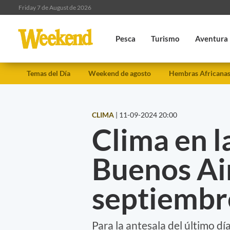
Friday 7 de August de 2026
Pesca
Turismo
Aventura
Temas del Día
Weekend de agosto
Hembras Africana
CLIMA
|
11-09-2024 20:00
Clima en l
Buenos Air
septiembr
Para la antesala del último dí