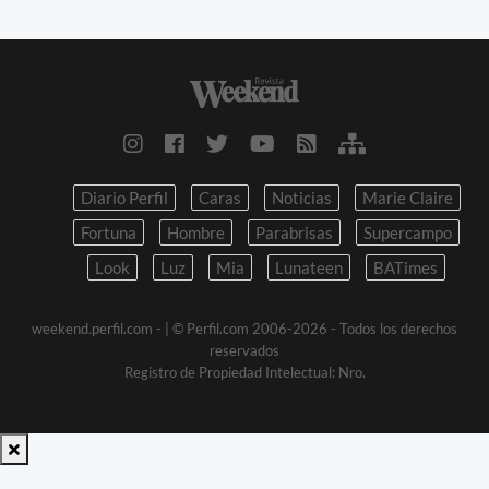
Diario Perfil
Caras
Noticias
Marie Claire
Fortuna
Hombre
Parabrisas
Supercampo
Look
Luz
Mia
Lunateen
BATimes
weekend.perfil.com -
| © Perfil.com 2006-2026 - Todos los derechos
reservados
Registro de Propiedad Intelectual: Nro.