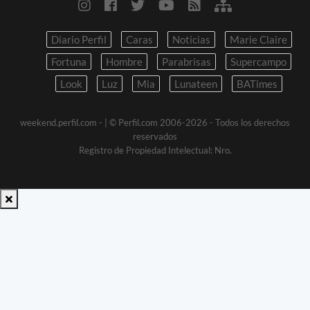
Diario Perfil
Caras
Noticias
Marie Claire
Fortuna
Hombre
Parabrisas
Supercampo
Look
Luz
Mia
Lunateen
BATimes
weekend.perfil.com -
| © Perfil.com 2006-2026 - Todos los derechos
reservados
Registro de Propiedad Intelectual: Nro.