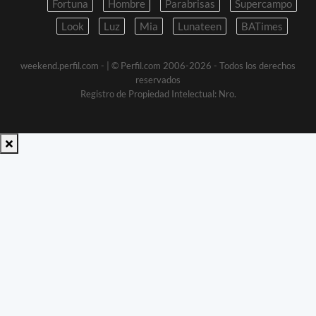
Fortuna
Hombre
Parabrisas
Supercampo
Look
Luz
Mia
Lunateen
BATimes
weekend.perfil.com -
| © Perfil.com 2006-2026 - Todos los derechos
reservados
Registro de Propiedad Intelectual: Nro.