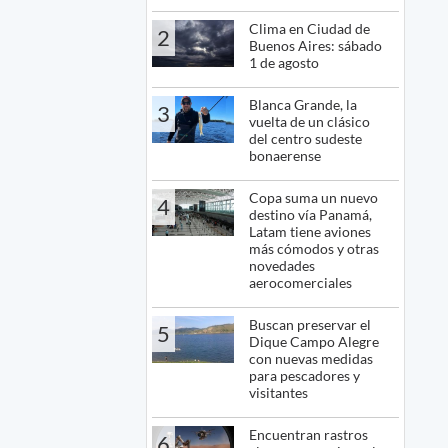
Clima en Ciudad de
2
Buenos Aires: sábado
1 de agosto
Blanca Grande, la
3
vuelta de un clásico
del centro sudeste
bonaerense
Copa suma un nuevo
4
destino vía Panamá,
Latam tiene aviones
más cómodos y otras
novedades
aerocomerciales
Buscan preservar el
5
Dique Campo Alegre
con nuevas medidas
para pescadores y
visitantes
Encuentran rastros
6