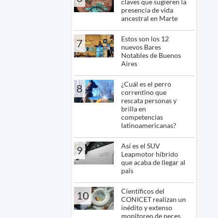
claves que sugieren la
presencia de vida
ancestral en Marte
Estos son los 12
7
nuevos Bares
Notables de Buenos
Aires
¿Cuál es el perro
8
correntino que
rescata personas y
brilla en
competencias
latinoamericanas?
Así es el SUV
9
Leapmotor híbrido
que acaba de llegar al
país
Científicos del
10
CONICET realizan un
inédito y extenso
monitoreo de peces