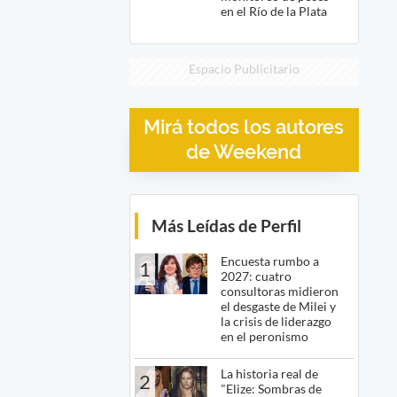
en el Río de la Plata
Espacio Publicitario
Mirá todos los autores
de Weekend
Más Leídas de Perfil
Encuesta rumbo a
1
2027: cuatro
consultoras midieron
el desgaste de Milei y
la crisis de liderazgo
en el peronismo
La historia real de
2
"Elize: Sombras de