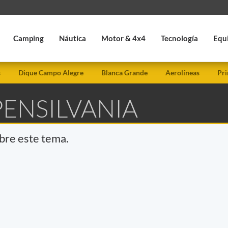
Camping
Náutica
Motor & 4x4
Tecnología
Equ
s
Dique Campo Alegre
Blanca Grande
Aerolíneas
Pri
PENSILVANIA
obre este tema.