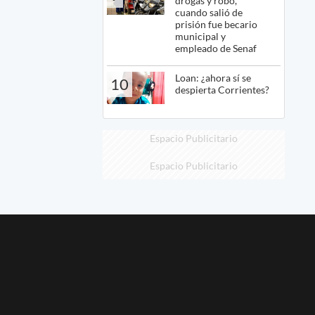
drogas y robo,
cuando salió de
prisión fue becario
municipal y
empleado de Senaf
Loan: ¿ahora sí se
10
despierta Corrientes?
Espacio Publicitario
Espacio Publicitario