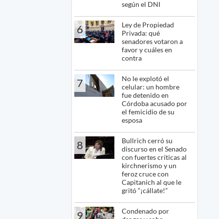
según el DNI
Ley de Propiedad
6
Privada: qué
senadores votaron a
favor y cuáles en
contra
No le explotó el
7
celular: un hombre
fue detenido en
Córdoba acusado por
el femicidio de su
esposa
Bullrich cerró su
8
discurso en el Senado
con fuertes críticas al
kirchnerismo y un
feroz cruce con
Capitanich al que le
gritó “¡cállate!”
Condenado por
9