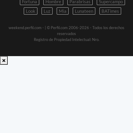
Fortuna
Hombre
Parabrisas
Supercampo
Look
Luz
Mia
Lunateen
BATimes
weekend.perfil.com -
| © Perfil.com 2006-2026 - Todos los derechos
reservados
Registro de Propiedad Intelectual: Nro.