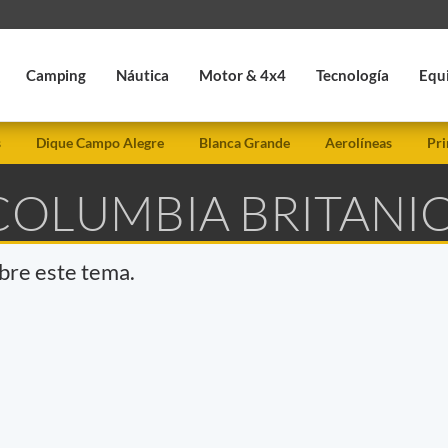
Camping
Náutica
Motor & 4x4
Tecnología
Equ
s
Dique Campo Alegre
Blanca Grande
Aerolíneas
Pri
 COLUMBIA BRITANI
obre este tema.