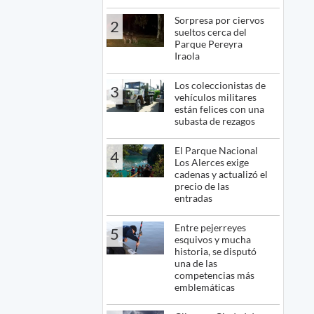
Sorpresa por ciervos
2
sueltos cerca del
Parque Pereyra
Iraola
Los coleccionistas de
3
vehículos militares
están felices con una
subasta de rezagos
El Parque Nacional
4
Los Alerces exige
cadenas y actualizó el
precio de las
entradas
Entre pejerreyes
5
esquivos y mucha
historia, se disputó
una de las
competencias más
emblemáticas