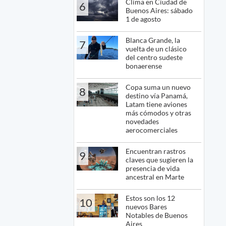
Clima en Ciudad de
6
Buenos Aires: sábado
1 de agosto
Blanca Grande, la
7
vuelta de un clásico
del centro sudeste
bonaerense
Copa suma un nuevo
8
destino vía Panamá,
Latam tiene aviones
más cómodos y otras
novedades
aerocomerciales
Encuentran rastros
9
claves que sugieren la
presencia de vida
ancestral en Marte
Estos son los 12
10
nuevos Bares
Notables de Buenos
Aires