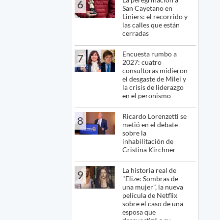
6
San Cayetano en
Liniers: el recorrido y
las calles que están
cerradas
Encuesta rumbo a
7
2027: cuatro
consultoras midieron
el desgaste de Milei y
la crisis de liderazgo
en el peronismo
Ricardo Lorenzetti se
8
metió en el debate
sobre la
inhabilitación de
Cristina Kirchner
La historia real de
9
"Elize: Sombras de
una mujer", la nueva
película de Netflix
sobre el caso de una
esposa que