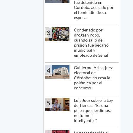
fue detenido en
Córdoba acusado por
el femicidio de su
esposa
Condenado por
3
drogas y robo,
cuando salió de
prisión fue becario
municipal y
empleado de Senaf
Guillermo Arias, juez
4
electoral de
Córdoba: no cesa la
polémica por el
concurso
Luis Juez sobre la Ley
5
de Tierras: "Es una
pelea que perdimos,
no fuimos
inteligentes"
La peregrinación a