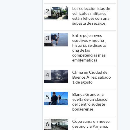
Los coleccionistas de
2
vehículos militares
están felices con una
subasta de rezagos
Entre pejerreyes
3
esquivos y mucha
historia, se disputó
una de las
competencias más
emblemáticas
Clima en Ciudad de
4
Buenos Aires: sábado
1 de agosto
Blanca Grande, la
5
vuelta de un clásico
del centro sudeste
bonaerense
Copa suma un nuevo
6
destino vía Panamá,