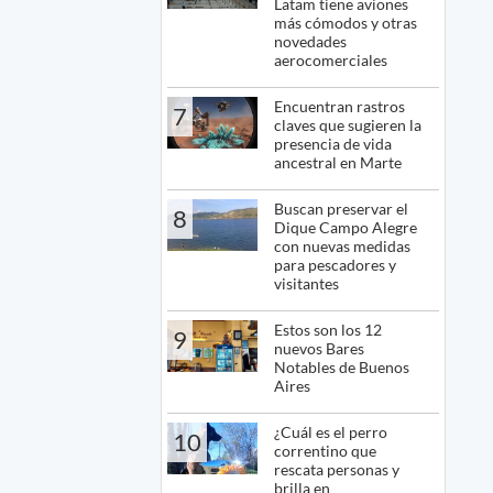
Latam tiene aviones
más cómodos y otras
novedades
aerocomerciales
Encuentran rastros
7
claves que sugieren la
presencia de vida
ancestral en Marte
Buscan preservar el
8
Dique Campo Alegre
con nuevas medidas
para pescadores y
visitantes
Estos son los 12
9
nuevos Bares
Notables de Buenos
Aires
¿Cuál es el perro
10
correntino que
rescata personas y
brilla en