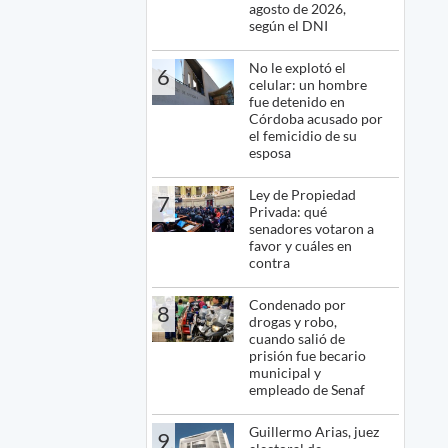
agosto de 2026,
según el DNI
No le explotó el
6
celular: un hombre
fue detenido en
Córdoba acusado por
el femicidio de su
esposa
Ley de Propiedad
7
Privada: qué
senadores votaron a
favor y cuáles en
contra
Condenado por
8
drogas y robo,
cuando salió de
prisión fue becario
municipal y
empleado de Senaf
Guillermo Arias, juez
9