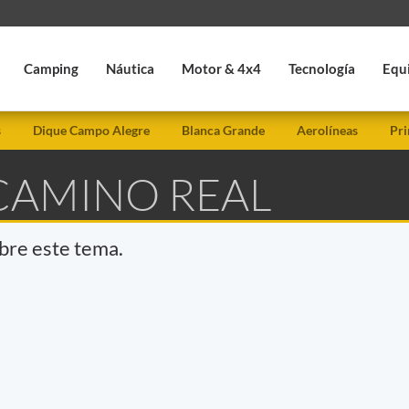
Camping
Náutica
Motor & 4x4
Tecnología
Equ
s
Dique Campo Alegre
Blanca Grande
Aerolíneas
Pri
 CAMINO REAL
obre este tema.