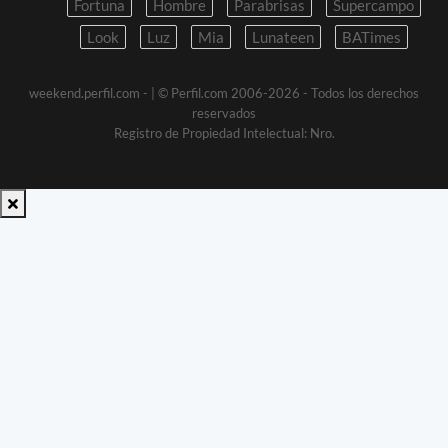
Fortuna
Hombre
Parabrisas
Supercampo
Look
Luz
Mia
Lunateen
BATimes
weekend.perfil.com -
| © Perfil.com 2006-2026 - Todos los derechos
reservados
Registro de Propiedad Intelectual: Nro.