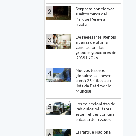
Sorpresa por ciervos
2
sueltos cerca del
Parque Pereyra
Iraola
De reeles inteligentes
3
a cañas de última
generación: los
grandes ganadores de
ICAST 2026
Nuevos tesoros
4
globales: la Unesco
sumó 25 sitios a su
lista de Patrimonio
Mundial
Los coleccionistas de
5
vehículos militares
están felices con una
subasta de rezagos
El Parque Nacional
6