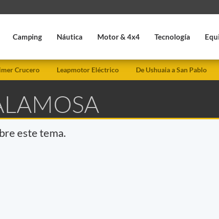
Camping
Náutica
Motor & 4x4
Tecnología
Equ
imer Crucero
Leapmotor Eléctrico
De Ushuaia a San Pablo
 ALAMOSA
obre este tema.