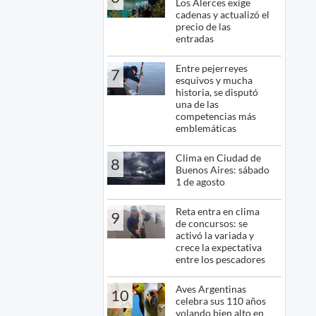
Los Alerces exige
cadenas y actualizó el
precio de las
entradas
Entre pejerreyes
7
esquivos y mucha
historia, se disputó
una de las
competencias más
emblemáticas
Clima en Ciudad de
8
Buenos Aires: sábado
1 de agosto
Reta entra en clima
9
de concursos: se
activó la variada y
crece la expectativa
entre los pescadores
Aves Argentinas
10
celebra sus 110 años
volando bien alto en