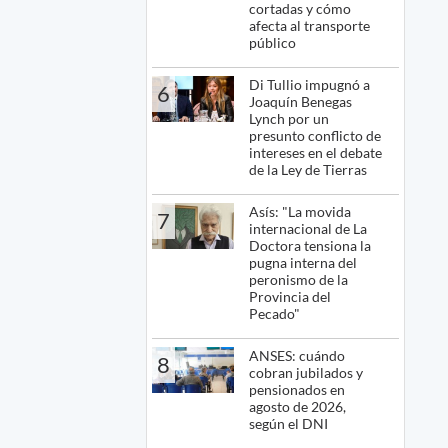
cortadas y cómo
afecta al transporte
público
Di Tullio impugnó a
6
Joaquín Benegas
Lynch por un
presunto conflicto de
intereses en el debate
de la Ley de Tierras
Asís: "La movida
7
internacional de La
Doctora tensiona la
pugna interna del
peronismo de la
Provincia del
Pecado"
ANSES: cuándo
8
cobran jubilados y
pensionados en
agosto de 2026,
según el DNI