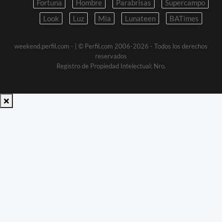
Fortuna
Hombre
Parabrisas
Supercampo
Look
Luz
Mia
Lunateen
BATimes
weekend.perfil.com -
| © Perfil.com 2006-2026 - Todos los derechos
reservados
Registro de Propiedad Intelectual: Nro.