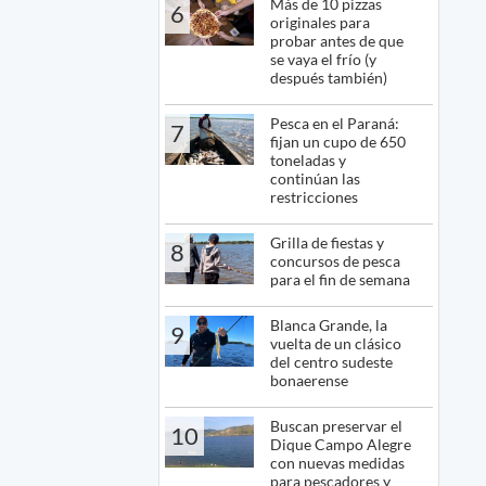
Más de 10 pizzas
6
originales para
probar antes de que
se vaya el frío (y
después también)
Pesca en el Paraná:
7
fijan un cupo de 650
toneladas y
continúan las
restricciones
Grilla de fiestas y
8
concursos de pesca
para el fin de semana
Blanca Grande, la
9
vuelta de un clásico
del centro sudeste
bonaerense
Buscan preservar el
10
Dique Campo Alegre
con nuevas medidas
para pescadores y