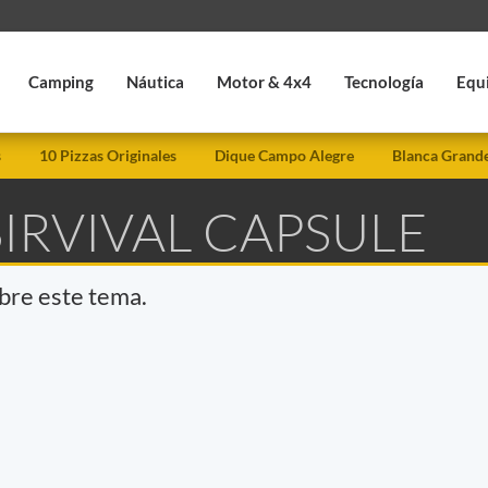
Camping
Náutica
Motor & 4x4
Tecnología
Equ
s
10 Pizzas Originales
Dique Campo Alegre
Blanca Grand
SIRVIVAL CAPSULE
obre este tema.