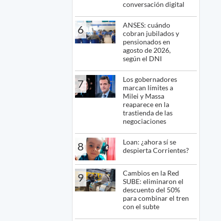
conversación digital
ANSES: cuándo
6
cobran jubilados y
pensionados en
agosto de 2026,
según el DNI
Los gobernadores
7
marcan límites a
Milei y Massa
reaparece en la
trastienda de las
negociaciones
Loan: ¿ahora sí se
8
despierta Corrientes?
Cambios en la Red
9
SUBE: eliminaron el
descuento del 50%
para combinar el tren
con el subte