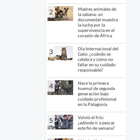
Madres animales de
2
la sabana: un
documental muestra
la lucha por la
supervivencia en el
corazón de África
Día Internacional del
3
Gato: ¿cuándo se
celebra y cómo no
fallar en su cuidado
responsable?
Nace la primera
4
huemul de segunda
generación bajo
cuidado profesional
en la Patagonia
Volvió el frío:
5
¿adónde ir a pescar
este fin de semana?