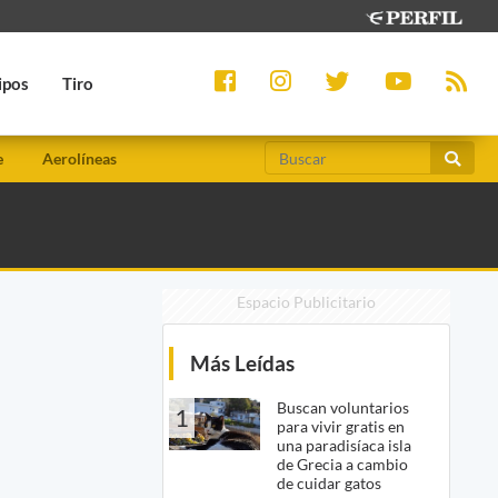
ipos
Tiro
e
Aerolíneas
Espacio Publicitario
Más Leídas
Buscan voluntarios
1
para vivir gratis en
una paradisíaca isla
de Grecia a cambio
de cuidar gatos