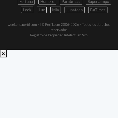
Fortuna
Hombre
Parabrisas
Supercampo
Look
Luz
Mia
Lunateen
BATimes
weekend.perfil.com -
| © Perfil.com 2006-2026 - Todos los derechos
reservados
Registro de Propiedad Intelectual: Nro.