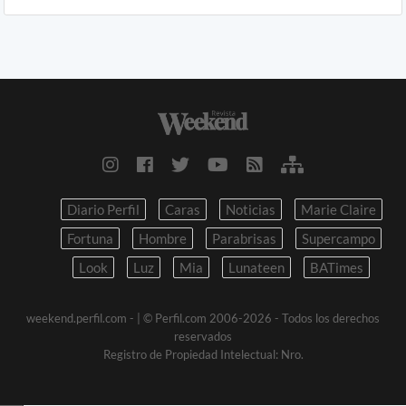
Diario Perfil
Caras
Noticias
Marie Claire
Fortuna
Hombre
Parabrisas
Supercampo
Look
Luz
Mia
Lunateen
BATimes
weekend.perfil.com -
| © Perfil.com 2006-2026 - Todos los derechos
reservados
Registro de Propiedad Intelectual: Nro.