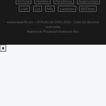
Fortuna
Hombre
Parabrisas
Supercampo
Look
Luz
Mia
Lunateen
BATimes
weekend.perfil.com -
| © Perfil.com 2006-2026 - Todos los derechos
reservados
Registro de Propiedad Intelectual: Nro.