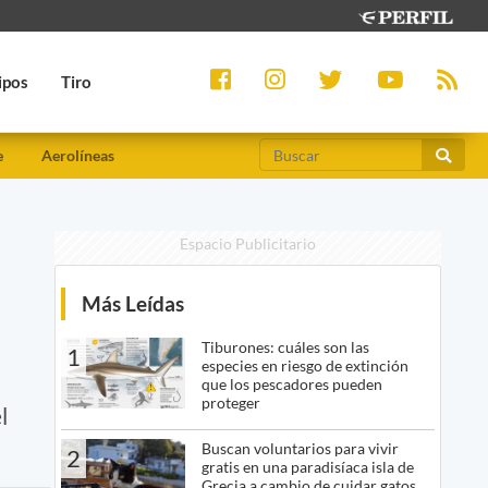
ipos
Tiro
e
Aerolíneas
Espacio Publicitario
Más Leídas
Tiburones: cuáles son las
1
especies en riesgo de extinción
que los pescadores pueden
proteger
l
Buscan voluntarios para vivir
2
gratis en una paradisíaca isla de
Grecia a cambio de cuidar gatos