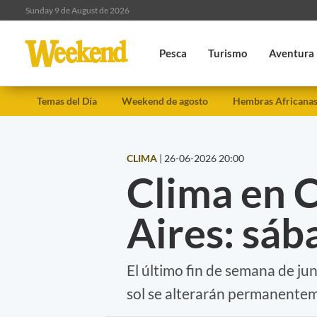
Sunday 9 de August de 2026
Pesca
Turismo
Aventura
Temas del Día
Weekend de agosto
Hembras Africana
CLIMA
|
26-06-2026 20:00
Clima en 
Aires: sáb
El último fin de semana de jun
sol se alterarán permanenteme