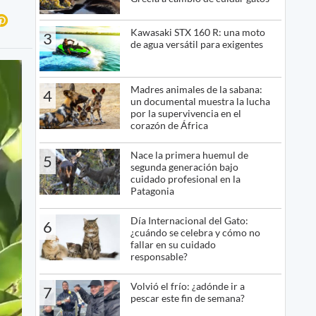
Kawasaki STX 160 R: una moto
3
de agua versátil para exigentes
Madres animales de la sabana:
4
un documental muestra la lucha
por la supervivencia en el
corazón de África
Nace la primera huemul de
5
segunda generación bajo
cuidado profesional en la
Patagonia
Día Internacional del Gato:
6
¿cuándo se celebra y cómo no
fallar en su cuidado
responsable?
Volvió el frío: ¿adónde ir a
7
pescar este fin de semana?