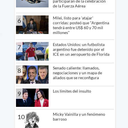
participarán de la celebración
de la Fuerza Aérea
Milei, listo para 'atajar'
6
corridas: posteó que "Argentina
tendrá entre US$ 60 y 70 mil
millones"
Estados Unidos: un futbolista
7
argentino fue detenido por el
ICE en un aeropuerto de Florida
Senado caliente: llamados,
8
negociaciones y un mapa de
aliados que se reconfigura
Los límites del insulto
9
Micky Vainilla y un fenómeno
10
barroso