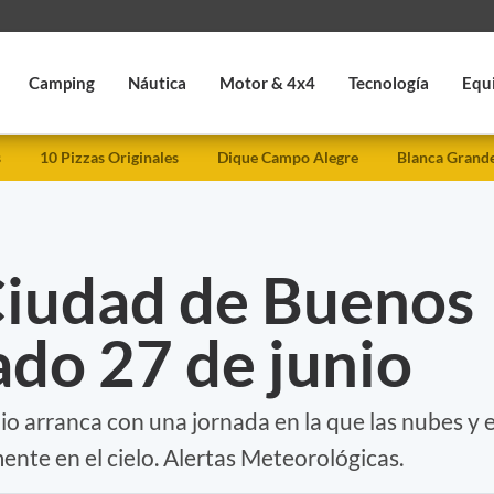
Camping
Náutica
Motor & 4x4
Tecnología
Equ
s
10 Pizzas Originales
Dique Campo Alegre
Blanca Grand
Ciudad de Buenos
ado 27 de junio
io arranca con una jornada en la que las nubes y e
nte en el cielo. Alertas Meteorológicas.