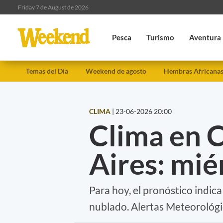
Friday 7 de August de 2026
Pesca
Turismo
Aventura
Temas del Día
Weekend de agosto
Hembras Africana
CLIMA
|
23-06-2026 20:00
Clima en 
Aires: mié
Para hoy, el pronóstico indic
nublado. Alertas Meteorológi