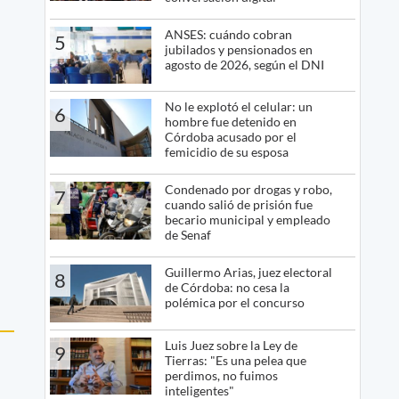
ANSES: cuándo cobran
5
jubilados y pensionados en
agosto de 2026, según el DNI
No le explotó el celular: un
6
hombre fue detenido en
Córdoba acusado por el
femicidio de su esposa
Condenado por drogas y robo,
7
cuando salió de prisión fue
becario municipal y empleado
de Senaf
Guillermo Arias, juez electoral
8
de Córdoba: no cesa la
polémica por el concurso
Luis Juez sobre la Ley de
9
Tierras: "Es una pelea que
perdimos, no fuimos
inteligentes"