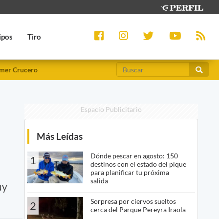
ipos
Tiro
mer Crucero
Espacio Publicitario
Más Leídas
Dónde pescar en agosto: 150
1
destinos con el estado del pique
para planificar tu próxima
salida
uy
Sorpresa por ciervos sueltos
2
cerca del Parque Pereyra Iraola