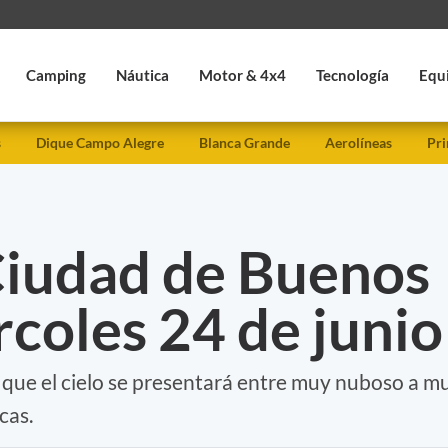
Camping
Náutica
Motor & 4x4
Tecnología
Equ
s
Dique Campo Alegre
Blanca Grande
Aerolíneas
Pri
Ciudad de Buenos
rcoles 24 de junio
a que el cielo se presentará entre muy nuboso a m
cas.