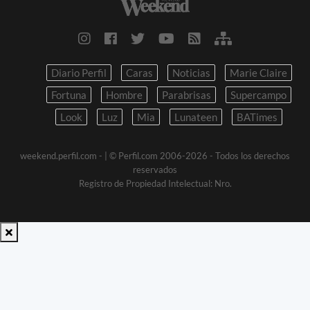
Diario Perfil
Caras
Noticias
Marie Claire
Fortuna
Hombre
Parabrisas
Supercampo
Look
Luz
Mia
Lunateen
BATimes
weekend.perfil.com -
| © Perfil.com 2006-2026 - Todos los derechos
reservados
Registro de Propiedad Intelectual: Nro.