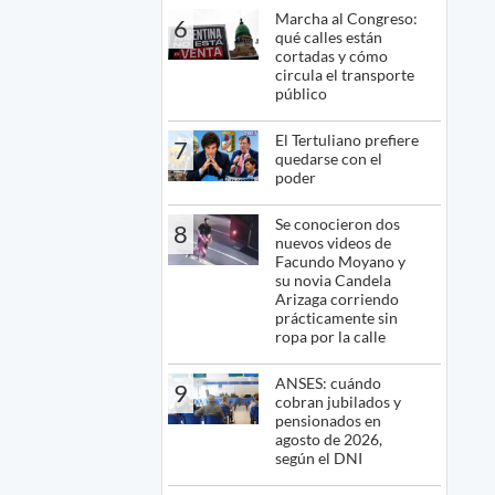
Marcha al Congreso:
6
qué calles están
cortadas y cómo
circula el transporte
público
El Tertuliano prefiere
7
quedarse con el
poder
Se conocieron dos
8
nuevos videos de
Facundo Moyano y
su novia Candela
Arizaga corriendo
prácticamente sin
ropa por la calle
ANSES: cuándo
9
cobran jubilados y
pensionados en
agosto de 2026,
según el DNI