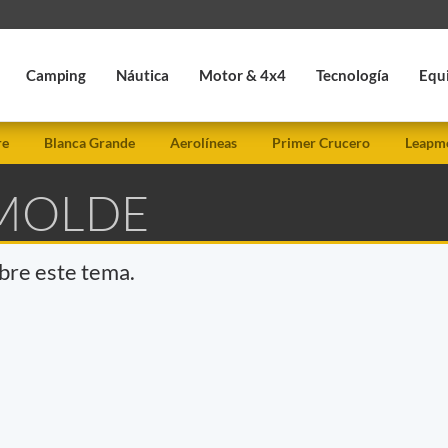
Camping
Náutica
Motor & 4x4
Tecnología
Equ
re
Blanca Grande
Aerolíneas
Primer Crucero
Leapmo
 MOLDE
obre este tema.