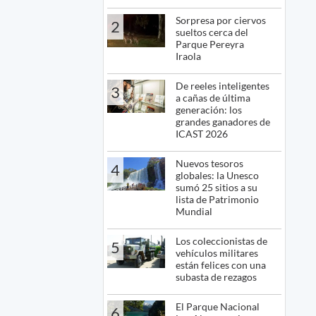
Sorpresa por ciervos
2
sueltos cerca del
Parque Pereyra
Iraola
De reeles inteligentes
3
a cañas de última
generación: los
grandes ganadores de
ICAST 2026
Nuevos tesoros
4
globales: la Unesco
sumó 25 sitios a su
lista de Patrimonio
Mundial
Los coleccionistas de
5
vehículos militares
están felices con una
subasta de rezagos
El Parque Nacional
6