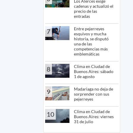
Los Alerces exige
cadenas y actualizó el
precio de las
entradas
Entre pejerreyes
7
esquivos y mucha
historia, se disputó
una de las
competencias más
emblemáticas
Clima en Ciudad de
8
Buenos Aires: sábado
1 de agosto
Madariaga no deja de
9
sorprender con sus
pejerreyes
Clima en Ciudad de
10
Buenos Aires: viernes
31 de julio