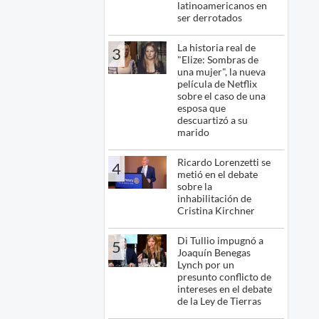
latinoamericanos en
ser derrotados
La historia real de
3
"Elize: Sombras de
una mujer", la nueva
película de Netflix
sobre el caso de una
esposa que
descuartizó a su
marido
Ricardo Lorenzetti se
4
metió en el debate
sobre la
inhabilitación de
Cristina Kirchner
Di Tullio impugnó a
5
Joaquín Benegas
Lynch por un
presunto conflicto de
intereses en el debate
de la Ley de Tierras