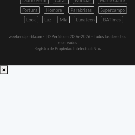
Diario Perfil
Caras
Noticias
Marie Claire
Fortuna
Hombre
Parabrisas
Supercampo
Look
Luz
Mia
Lunateen
BATimes
weekend.perfil.com -
| © Perfil.com 2006-2026 - Todos los derechos
reservados
Registro de Propiedad Intelectual: Nro.