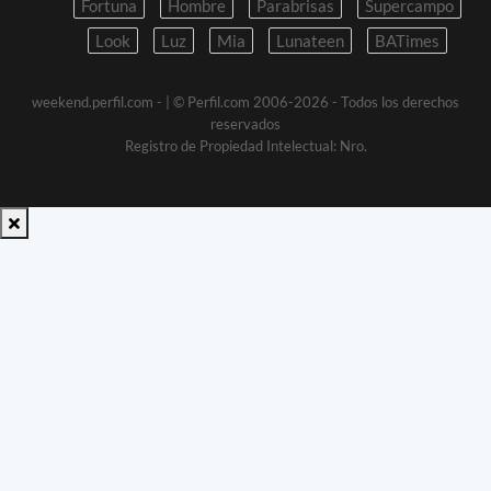
Fortuna
Hombre
Parabrisas
Supercampo
Look
Luz
Mia
Lunateen
BATimes
weekend.perfil.com -
| © Perfil.com 2006-2026 - Todos los derechos
reservados
Registro de Propiedad Intelectual: Nro.