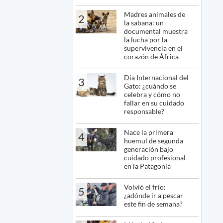
Madres animales de
2
la sabana: un
documental muestra
la lucha por la
supervivencia en el
corazón de África
Día Internacional del
3
Gato: ¿cuándo se
celebra y cómo no
fallar en su cuidado
responsable?
Nace la primera
4
huemul de segunda
generación bajo
cuidado profesional
en la Patagonia
Volvió el frío:
5
¿adónde ir a pescar
este fin de semana?