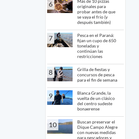
Más de 10 pizzas
6
originales para
probar antes de que
se vaya el frío (y
después también)
Pesca en el Paraná:
7
fijan un cupo de 650
toneladas y
continúan las
restricciones
Grilla de fiestas y
8
concursos de pesca
para el fin de semana
Blanca Grande, la
9
vuelta de un clásico
del centro sudeste
bonaerense
Buscan preservar el
10
Dique Campo Alegre
con nuevas medidas
para pescadores y