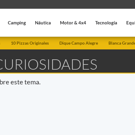
Camping
Náutica
Motor & 4x4
Tecnología
Equ
s
10 Pizzas Originales
Dique Campo Alegre
Blanca Grand
 CURIOSIDADES
obre este tema.