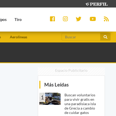
ipos
Tiro
e
Aerolíneas
Espacio Publicitario
Más Leídas
Buscan voluntarios
1
para vivir gratis en
una paradisíaca isla
de Grecia a cambio
de cuidar gatos