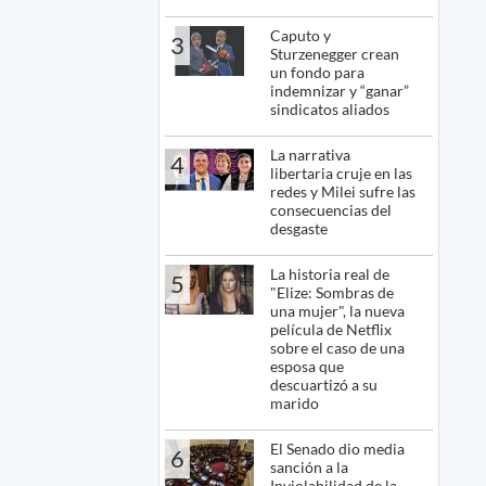
Caputo y
3
Sturzenegger crean
un fondo para
indemnizar y “ganar”
sindicatos aliados
La narrativa
4
libertaria cruje en las
redes y Milei sufre las
consecuencias del
desgaste
La historia real de
5
"Elize: Sombras de
una mujer", la nueva
película de Netflix
sobre el caso de una
esposa que
descuartizó a su
marido
El Senado dio media
6
sanción a la
Inviolabilidad de la