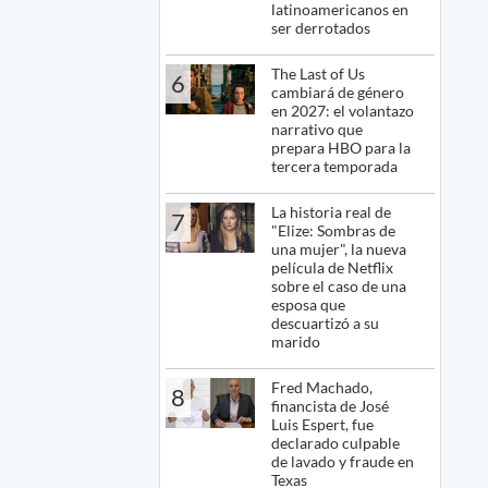
latinoamericanos en
ser derrotados
The Last of Us
6
cambiará de género
en 2027: el volantazo
narrativo que
prepara HBO para la
tercera temporada
La historia real de
7
"Elize: Sombras de
una mujer", la nueva
película de Netflix
sobre el caso de una
esposa que
descuartizó a su
marido
Fred Machado,
8
financista de José
Luis Espert, fue
declarado culpable
de lavado y fraude en
Texas