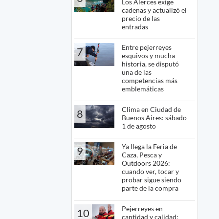
Los Alerces exige
cadenas y actualizó el
precio de las
entradas
Entre pejerreyes
7
esquivos y mucha
historia, se disputó
una de las
competencias más
emblemáticas
Clima en Ciudad de
8
Buenos Aires: sábado
1 de agosto
Ya llega la Feria de
9
Caza, Pesca y
Outdoors 2026:
cuando ver, tocar y
probar sigue siendo
parte de la compra
Pejerreyes en
10
cantidad y calidad: