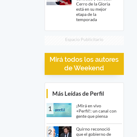
Cerro de la Gloria
está en su mejor
etapa de la
temporada
Espacio Publicitario
Mirá todos los autores
de Weekend
Más Leídas de Perfil
¡Mirá en vivo
1
+Perfil!: un canal con
gente que piensa
Quirno reconoció
2
que el gobierno de