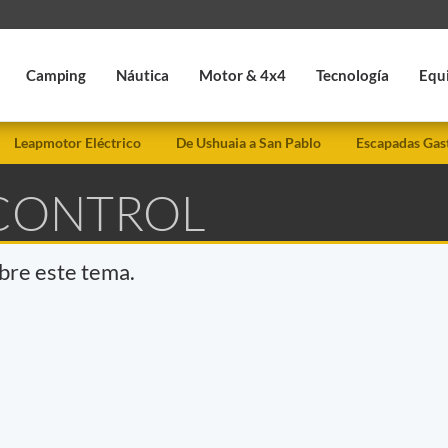
Camping
Náutica
Motor & 4x4
Tecnología
Equ
Leapmotor Eléctrico
De Ushuaia a San Pablo
Escapadas Gas
 CONTROL
obre este tema.