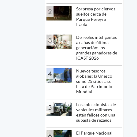
Sorpresa por ciervos
2
sueltos cerca del
Parque Pereyra
Iraola
De reeles inteligentes
3
a cañas de última
generación: los
grandes ganadores de
ICAST 2026
Nuevos tesoros
4
globales: la Unesco
sumó 25 sitios a su
lista de Patrimonio
Mundial
Los coleccionistas de
5
vehículos militares
están felices con una
subasta de rezagos
El Parque Nacional
6