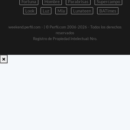
Fortuna
Hombre
Parabrisas
Supercampo
Look
Luz
Mia
Lunateen
BATimes
weekend.perfil.com -
| © Perfil.com 2006-2026 - Todos los derechos
reservados
Registro de Propiedad Intelectual: Nro.