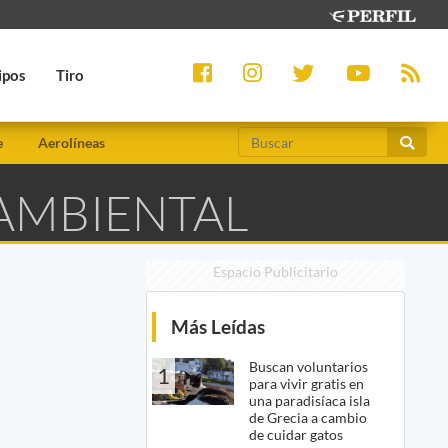
ipos
Tiro
e
Aerolíneas
 AMBIENTAL
Espacio Publicitario
Más Leídas
Buscan voluntarios
1
para vivir gratis en
una paradisíaca isla
de Grecia a cambio
de cuidar gatos