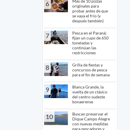
Más de 10 pizzas
6
originales para
probar antes de que
se vaya el frío (y
después también)
Pesca en el Paraná:
7
fijan un cupo de 650
toneladas y
continúan las
restricciones
Grilla de fiestas y
8
concursos de pesca
para el fin de semana
Blanca Grande, la
9
vuelta de un clásico
del centro sudeste
bonaerense
Buscan preservar el
10
Dique Campo Alegre
con nuevas medidas
para pescadores y