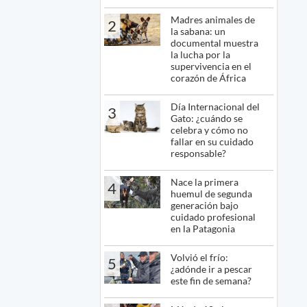
Madres animales de
2
la sabana: un
documental muestra
la lucha por la
supervivencia en el
corazón de África
Día Internacional del
3
Gato: ¿cuándo se
celebra y cómo no
fallar en su cuidado
responsable?
Nace la primera
4
huemul de segunda
generación bajo
cuidado profesional
en la Patagonia
Volvió el frío:
5
¿adónde ir a pescar
este fin de semana?