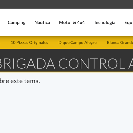
Camping
Náutica
Motor & 4x4
Tecnología
Equ
s
10 Pizzas Originales
Dique Campo Alegre
Blanca Grand
 BRIGADA CONTROL
obre este tema.