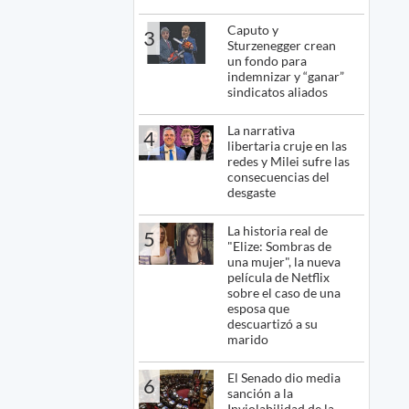
Caputo y
3
Sturzenegger crean
un fondo para
indemnizar y “ganar”
sindicatos aliados
La narrativa
4
libertaria cruje en las
redes y Milei sufre las
consecuencias del
desgaste
La historia real de
5
"Elize: Sombras de
una mujer", la nueva
película de Netflix
sobre el caso de una
esposa que
descuartizó a su
marido
El Senado dio media
6
sanción a la
Inviolabilidad de la