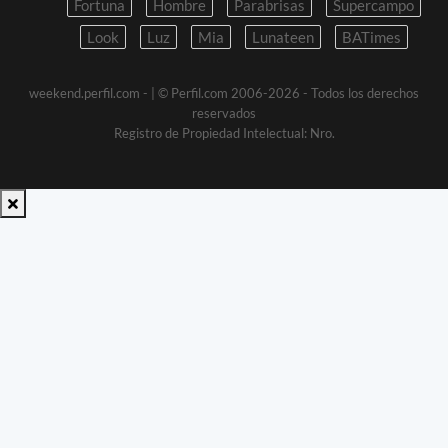
Fortuna
Hombre
Parabrisas
Supercampo
Look
Luz
Mia
Lunateen
BATimes
weekend.perfil.com -
| © Perfil.com 2006-2026 - Todos los derechos
reservados
Registro de Propiedad Intelectual: Nro.